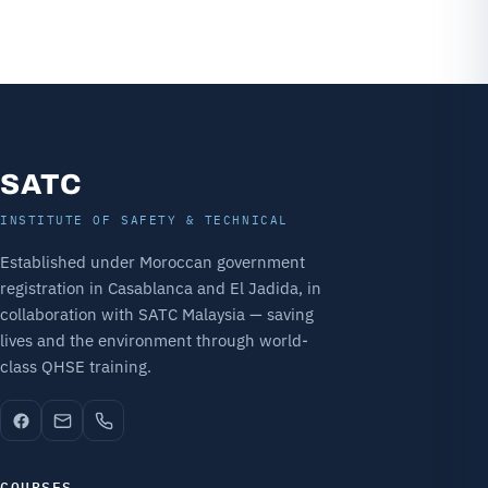
SATC
INSTITUTE OF SAFETY & TECHNICAL
Established under Moroccan government
registration in Casablanca and El Jadida, in
collaboration with SATC Malaysia — saving
lives and the environment through world-
class QHSE training.
COURSES