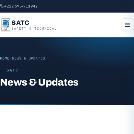
+212 675-711942
SATC
SAFETY & TECHNICAL
HOME
/
NEWS & UPDATES
SATC
News & Updates