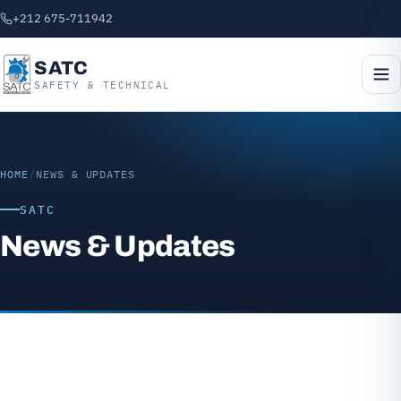
+212 675-711942
SATC
SAFETY & TECHNICAL
HOME
/
NEWS & UPDATES
SATC
News & Updates