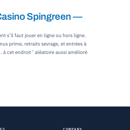
Casino Spingreen —
t s’il faut jouer en ligne ou hors ligne.
 prime, retraits sevrage, et entrées à
. à cet endroit ‘ aléatoire aussi amélioré
ES
COMPANY