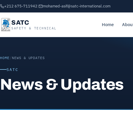
+212 675-711942
|
mohamed-asif@satc-international.com
SATC
Home
Abou
SAFETY & TECHNICAL
HOME
/
NEWS & UPDATES
SATC
News & Updates