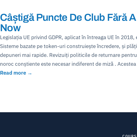
Câștigă Puncte De Club Fără A 
Now
Legislația UE privind GDPR, aplicat în întreaga UE în 2018, e
Sisteme bazate pe token-uri construiește încredere, și plăț
depuneri mai rapide. Revizuiți politicile de returnare pentru
noroc conștiente este necesar indiferent de miză . Acestea 
Read more →
COURS