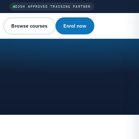
IOSH APPROVED TRAINING PARTNER
Browse courses
Enrol now