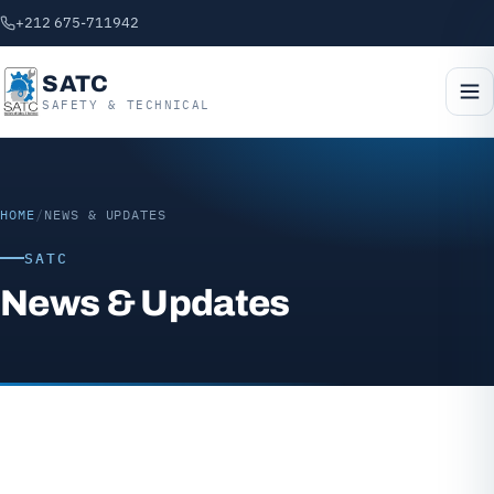
+212 675-711942
SATC
SAFETY & TECHNICAL
HOME
/
NEWS & UPDATES
SATC
News & Updates