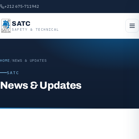
+212 675-711942
SATC
SAFETY & TECHNICAL
HOME
/
NEWS & UPDATES
SATC
News & Updates