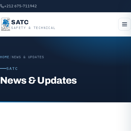
+212 675-711942
SATC
SAFETY & TECHNICAL
HOME
/
NEWS & UPDATES
SATC
News & Updates