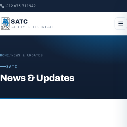
+212 675-711942
SATC
SAFETY & TECHNICAL
HOME
/
NEWS & UPDATES
SATC
News & Updates