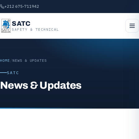
+212 675-711942
SATC
SAFETY & TECHNICAL
HOME
/
NEWS & UPDATES
SATC
News & Updates