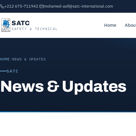
+212 675-711942
|
mohamed-asif@satc-international.com
SATC
Home
Abou
SAFETY & TECHNICAL
HOME
/
NEWS & UPDATES
SATC
News & Updates