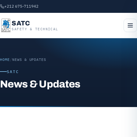
+212 675-711942
SATC
SAFETY & TECHNICAL
HOME
/
NEWS & UPDATES
SATC
News & Updates