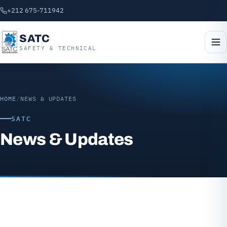
+212 675-711942
SATC
SAFETY & TECHNICAL
HOME
/
NEWS & UPDATES
SATC
News & Updates