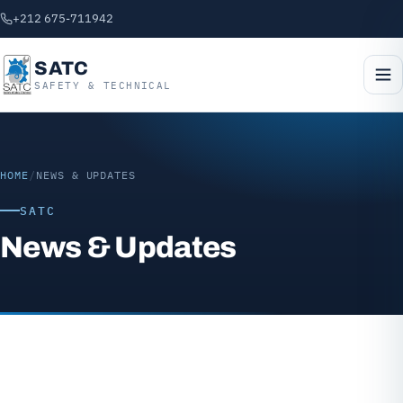
+212 675-711942
SATC
SAFETY & TECHNICAL
HOME
/
NEWS & UPDATES
SATC
News & Updates