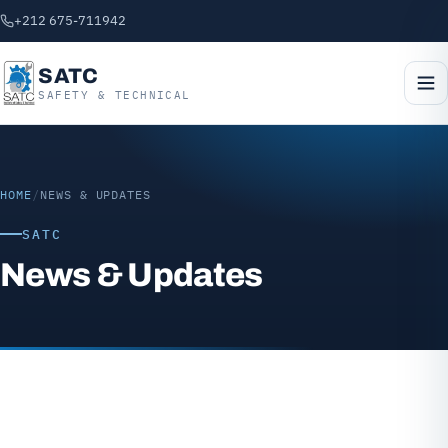
+212 675-711942
SATC
SAFETY & TECHNICAL
HOME
/
NEWS & UPDATES
SATC
News & Updates