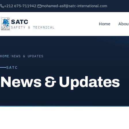
+212 675-711942
|
mohamed-asif@satc-international.com
SATC
Home
Abou
SAFETY & TECHNICAL
HOME
/
NEWS & UPDATES
SATC
News & Updates