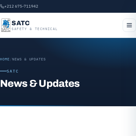
+212 675-711942
SATC
SAFETY & TECHNICAL
HOME
/
NEWS & UPDATES
SATC
News & Updates