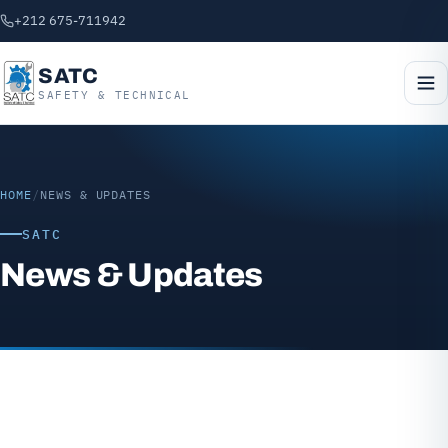
+212 675-711942
SATC
SAFETY & TECHNICAL
HOME
/
NEWS & UPDATES
SATC
News & Updates