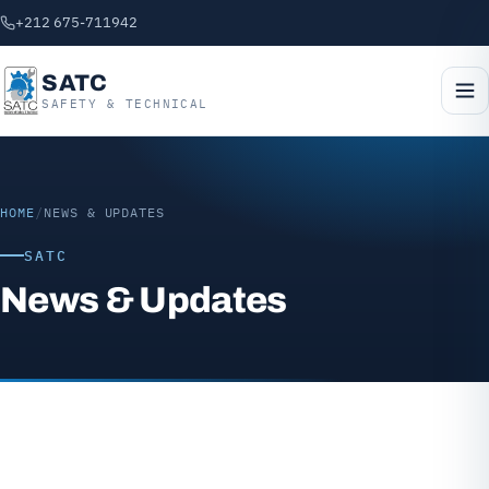
+212 675-711942
SATC
SAFETY & TECHNICAL
HOME
/
NEWS & UPDATES
SATC
News & Updates