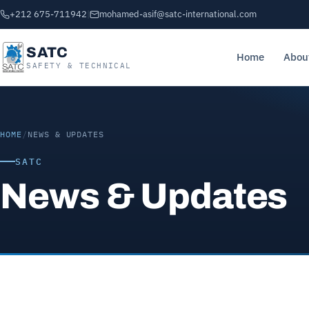
+212 675-711942
|
mohamed-asif@satc-international.com
SATC
Home
Abou
SAFETY & TECHNICAL
HOME
/
NEWS & UPDATES
SATC
News & Updates