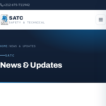
+212 675-711942
SATC
SAFETY & TECHNICAL
HOME
/
NEWS & UPDATES
SATC
News & Updates