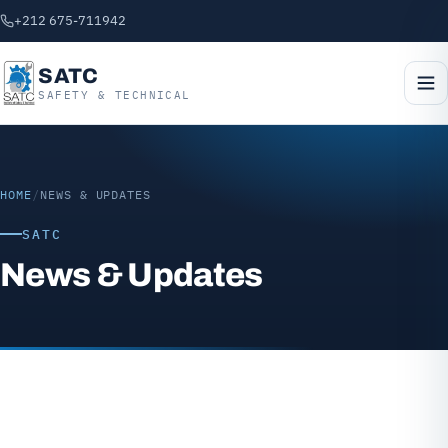
+212 675-711942
SATC
SAFETY & TECHNICAL
HOME
/
NEWS & UPDATES
SATC
News & Updates