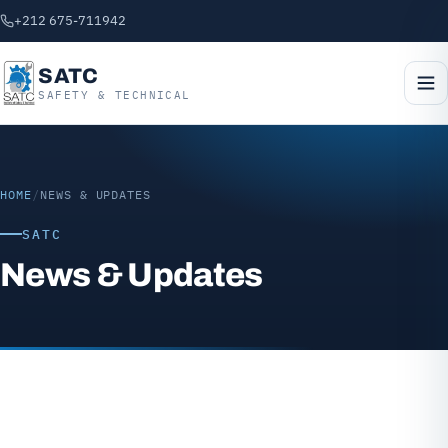
+212 675-711942
SATC
SAFETY & TECHNICAL
HOME
/
NEWS & UPDATES
SATC
News & Updates