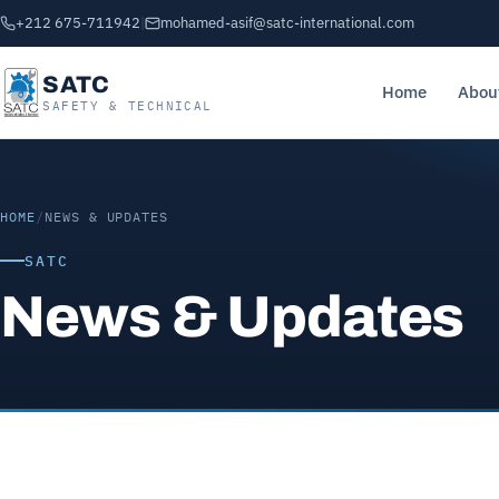
+212 675-711942
|
mohamed-asif@satc-international.com
SATC
Home
Abou
SAFETY & TECHNICAL
HOME
/
NEWS & UPDATES
SATC
News & Updates